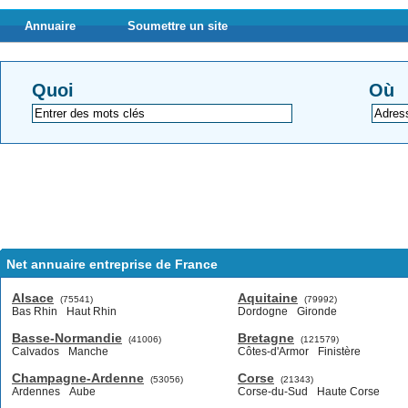
Annuaire
Soumettre un site
Quoi
Où
Net annuaire entreprise de France
Alsace
Aquitaine
(75541)
(79992)
Bas Rhin
Haut Rhin
Dordogne
Gironde
Basse-Normandie
Bretagne
(41006)
(121579)
Calvados
Manche
Côtes-d'Armor
Finistère
Champagne-Ardenne
Corse
(53056)
(21343)
Ardennes
Aube
Corse-du-Sud
Haute Corse