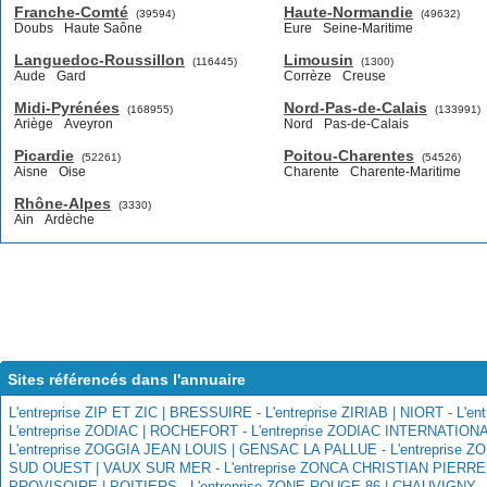
Franche-Comté
Haute-Normandie
(39594)
(49632)
Doubs
Haute Saône
Eure
Seine-Maritime
Languedoc-Roussillon
Limousin
(116445)
(1300)
Aude
Gard
Corrèze
Creuse
Midi-Pyrénées
Nord-Pas-de-Calais
(168955)
(133991)
Ariège
Aveyron
Nord
Pas-de-Calais
Picardie
Poitou-Charentes
(52261)
(54526)
Aisne
Oise
Charente
Charente-Maritime
Rhône-Alpes
(3330)
Ain
Ardèche
Sites référencés dans l'annuaire
L'entreprise ZIP ET ZIC | BRESSUIRE -
L'entreprise ZIRIAB | NIORT -
L'e
L'entreprise ZODIAC | ROCHEFORT -
L'entreprise ZODIAC INTERNATIO
L'entreprise ZOGGIA JEAN LOUIS | GENSAC LA PALLUE -
L'entreprise
SUD OUEST | VAUX SUR MER -
L'entreprise ZONCA CHRISTIAN PIERR
PROVISOIRE | POITIERS -
L'entreprise ZONE ROUGE 86 | CHAUVIGNY 