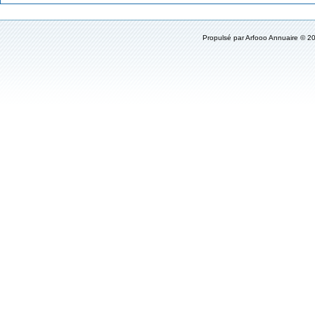
Propulsé par
Arfooo Annuaire
© 20