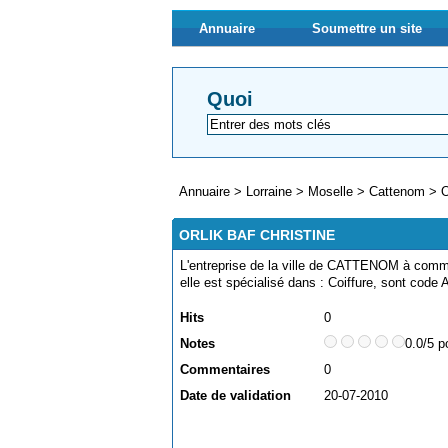
Annuaire
Soumettre un site
Quoi
Annuaire
>
Lorraine
>
Moselle
>
Cattenom
>
ORLIK BAF CHRISTINE
L'entreprise de la ville de CATTENOM à com
elle est spécialisé dans : Coiffure, sont cod
Hits
0
Notes
0.0/5 p
Commentaires
0
Date de validation
20-07-2010