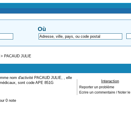
Où
>
PACAUD JULIE
omme nom d'activité PACAUD JULIE, , elle
Interaction
es médicaux, sont code APE 851G
Reporter un problème
Ecrire un commentaire / Noter le 
our 0 note