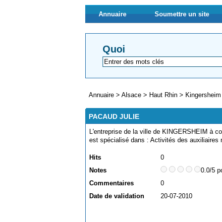
Annuaire
Soumettre un site
Quoi
Annuaire
>
Alsace
>
Haut Rhin
>
Kingersheim
PACAUD JULIE
L'entreprise de la ville de KINGERSHEIM à c
est spécialisé dans : Activités des auxiliair
Hits
0
Notes
0.0/5 p
Commentaires
0
Date de validation
20-07-2010