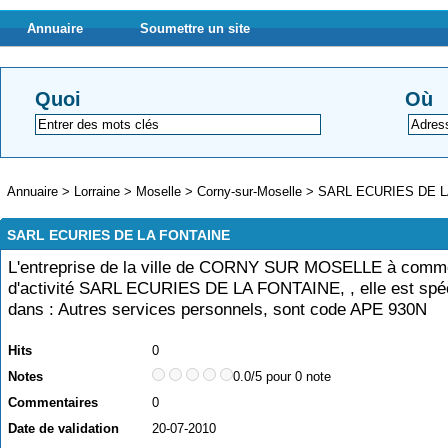
Annuaire
Soumettre un site
Quoi
Où
Annuaire
>
Lorraine
>
Moselle
>
Corny-sur-Moselle
>
SARL ECURIES DE L
SARL ECURIES DE LA FONTAINE
L'entreprise de la ville de CORNY SUR MOSELLE à com
d'activité SARL ECURIES DE LA FONTAINE, , elle est spéc
dans : Autres services personnels, sont code APE 930N
Hits
0
Notes
0.0/5 pour 0 note
Commentaires
0
Date de validation
20-07-2010